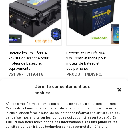
Batterie lithium LifePO4
Batterie lithium LifePO4
24v 100Ah étanche pour
24v 100Ah étanche pour
moteur de bateau et
moteur de bateau et
équipements
équipements
751.39 - 1,119.41€
PRODUIT INDISPO.
CONSULTER SUR ALIEXPRESS
CONSULTER SUR ALIEXPRESS
Gérer le consentement aux
cookies
Afin de simplifier votre navigation sur ce site nous utilisons des 'cookies'.
Ces petits fichiers nous permettent de faire fonctionner plus efficacement
1
2
3
4
5
6
7
→
le site alicheck.fr mais aussi de collecter des informations statistiques pour
centraliser nos efforts sur les rubriques qui vous intéressent plus :-) .
En
AUCUN CAS nous n'exploitons ces informations à des fins publicitaires
!
Le fait de consentir à ces technologies nous permet d'améliorer en