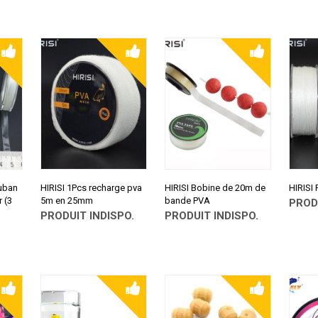
CONSULTER SUR
CONSULTER SUR
CONSU
ALIEXPRESS
ALIEXPRESS
ALIEX
uban
HIRISI 1Pcs recharge pva
HIRISI Bobine de 20m de
HIRISI
 (3
5m en 25mm
bande PVA
PROD
PRODUIT INDISPO.
PRODUIT INDISPO.
CONSU
ALIEX
CONSULTER SUR
CONSULTER SUR
ALIEXPRESS
ALIEXPRESS