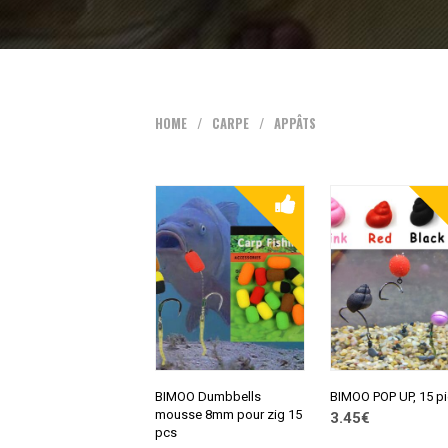
HOME
/
CARPE
/
APPÂTS
BIMOO Dumbbells
BIMOO POP UP, 15 p
mousse 8mm pour zig 15
3.45€
pcs
CONSULTER SUR