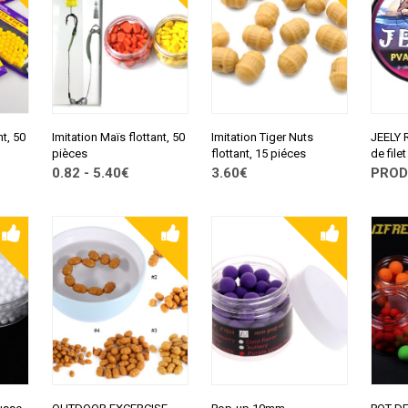
nt, 50
Imitation Maïs flottant, 50
Imitation Tiger Nuts
JEELY 
pièces
flottant, 15 piéces
de file
0.82 - 5.40€
3.60€
PROD
CONSULTER SUR
CONSULTER SUR
CONSU
ALIEXPRESS
ALIEXPRESS
ALIEX