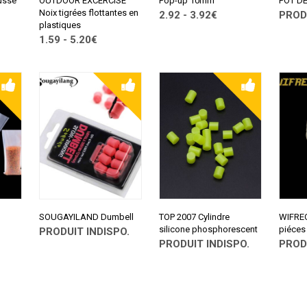
usse
OUTDOOR EXCERCISE
Pop-up 10mm
POT DE
Noix tigrées flottantes en
2.92 - 3.92€
PROD
plastiques
CONSULTER SUR
CONSU
1.59 - 5.20€
ALIEXPRESS
ALIEX
CONSULTER SUR
ALIEXPRESS
SOUGAYILAND Dumbell
TOP 2007 Cylindre
WIFREO 
silicone phosphorescent
piéces
PRODUIT INDISPO.
PRODUIT INDISPO.
PROD
CONSULTER SUR
ALIEXPRESS
CONSULTER SUR
CONSU
ALIEXPRESS
ALIEX