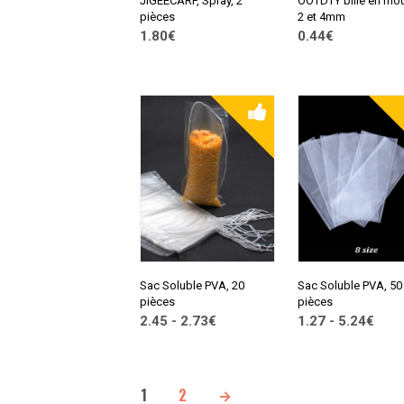
JIGEECARP, Spray, 2
OOTDTY bille en mo
pièces
2 et 4mm
1.80€
0.44€
CONSULTER SUR
CONSULTER SUR
ALIEXPRESS
ALIEXPRESS
Sac Soluble PVA, 20
Sac Soluble PVA, 50
pièces
pièces
2.45 - 2.73€
1.27 - 5.24€
CONSULTER SUR
CONSULTER SUR
ALIEXPRESS
ALIEXPRESS
1
2
→