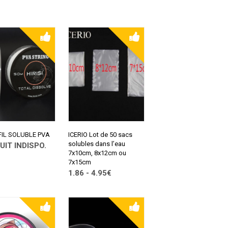
ALIEXPRESS
LTER SUR
PRESS
 FIL SOLUBLE PVA
ICERIO Lot de 50 sacs
solubles dans l’eau
UIT INDISPO.
7x10cm, 8x12cm ou
LTER SUR
7x15cm
PRESS
1.86 - 4.95€
CONSULTER SUR
ALIEXPRESS