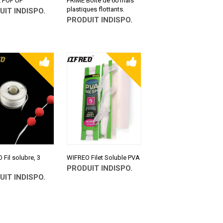
 POP UP
PRIME Boite de 60 mais
plastiques flottants.
UIT INDISPO.
PRODUIT INDISPO.
LTER SUR
PRESS
CONSULTER SUR
ALIEXPRESS
Fil solubre, 3
WIFREO Filet Soluble PVA
PRODUIT INDISPO.
UIT INDISPO.
CONSULTER SUR
ALIEXPRESS
LTER SUR
PRESS