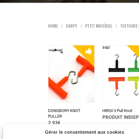
HOME
/
CARPE
/
PETIT MATÉRIEL
/
TESTEURS 
DONGBORY KNOT
HIRISI 3 Pull Knot
PULLER
PRODUIT INDISP
2.93€
CONSULTER SUR
ALIEXPRESS
CONSULTER SUR
Gérer le consentement aux cookies
ALIEXPRESS