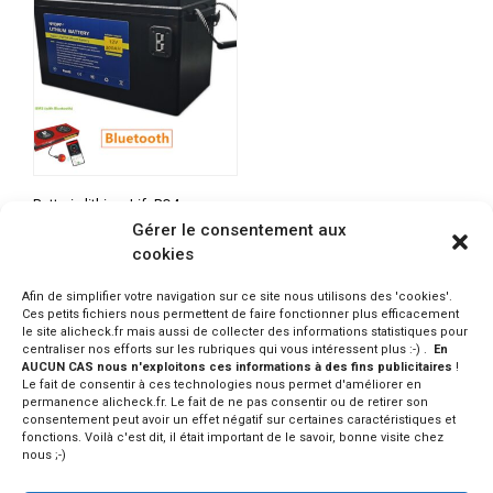
Batterie lithium LifePO4
36v 60Ah étanche pour
Gérer le consentement aux
moteur de bateau et
cookies
équipements
PRODUIT INDISPO.
Afin de simplifier votre navigation sur ce site nous utilisons des 'cookies'.
CONSULTER SUR ALIEXPRESS
Ces petits fichiers nous permettent de faire fonctionner plus efficacement
le site alicheck.fr mais aussi de collecter des informations statistiques pour
centraliser nos efforts sur les rubriques qui vous intéressent plus :-) .
En
AUCUN CAS nous n'exploitons ces informations à des fins publicitaires
!
Le fait de consentir à ces technologies nous permet d'améliorer en
permanence alicheck.fr. Le fait de ne pas consentir ou de retirer son
consentement peut avoir un effet négatif sur certaines caractéristiques et
fonctions. Voilà c'est dit, il était important de le savoir, bonne visite chez
nous ;-)