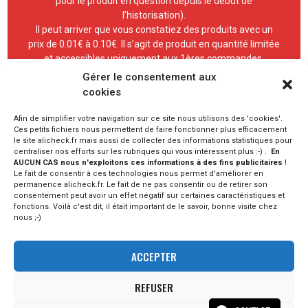
pour le produit en question depuis le début de
l’historisation).
Il peut arriver que vous constatiez des produits avec un
prix de 0.01€ à 0.10€. Il s’agit de produit en quantité limitée
et accessibles uniquement aux 1ères commandes.
Gérer le consentement aux
cookies
Afin de simplifier votre navigation sur ce site nous utilisons des 'cookies'.
Ces petits fichiers nous permettent de faire fonctionner plus efficacement
le site alicheck.fr mais aussi de collecter des informations statistiques pour
IMAGE
PRODUIT
RÉDUCTION
LIEN
centraliser nos efforts sur les rubriques qui vous intéressent plus :-) .
En
AUCUN CAS nous n'exploitons ces informations à des fins publicitaires
!
Aucune donnée disponible dans le tableau
Le fait de consentir à ces technologies nous permet d'améliorer en
permanence alicheck.fr. Le fait de ne pas consentir ou de retirer son
consentement peut avoir un effet négatif sur certaines caractéristiques et
fonctions. Voilà c'est dit, il était important de le savoir, bonne visite chez
RETROUVEZ LES BONS PLANS DU MOMENT
nous ;-)
ACCEPTER
REFUSER