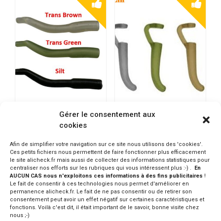
Gérer le consentement aux
WISE TACKLE Line Aligner
Y-LIN 20Pcs Line Aligner
cookies
50 Pcs
D-rig
5.80€
2.36€
Afin de simplifier votre navigation sur ce site nous utilisons des 'cookies'.
Ces petits fichiers nous permettent de faire fonctionner plus efficacement
CONSULTER SUR ALIEXPRESS
CONSULTER SUR ALIEXPRESS
le site alicheck.fr mais aussi de collecter des informations statistiques pour
centraliser nos efforts sur les rubriques qui vous intéressent plus :-) .
En
AUCUN CAS nous n'exploitons ces informations à des fins publicitaires
!
Le fait de consentir à ces technologies nous permet d'améliorer en
permanence alicheck.fr. Le fait de ne pas consentir ou de retirer son
consentement peut avoir un effet négatif sur certaines caractéristiques et
fonctions. Voilà c'est dit, il était important de le savoir, bonne visite chez
nous ;-)