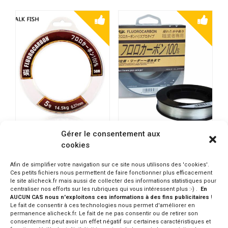
Gérer le consentement aux
WALKFISH Fluorocarbone
YGK Fluorocarbone 100m
cookies
50/100m
5.02 - 33.91€
0.49 - 6.48€
CONSULTER SUR ALIEXPRESS
Afin de simplifier votre navigation sur ce site nous utilisons des 'cookies'.
Ces petits fichiers nous permettent de faire fonctionner plus efficacement
CONSULTER SUR ALIEXPRESS
le site alicheck.fr mais aussi de collecter des informations statistiques pour
centraliser nos efforts sur les rubriques qui vous intéressent plus :-) .
En
AUCUN CAS nous n'exploitons ces informations à des fins publicitaires
!
Le fait de consentir à ces technologies nous permet d'améliorer en
permanence alicheck.fr. Le fait de ne pas consentir ou de retirer son
consentement peut avoir un effet négatif sur certaines caractéristiques et