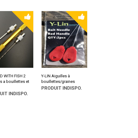
ALIEXPRESS
LTER SUR
PRESS
D WITH FISH 2
Y-LIN Aiguilles à
es a bouillettes et
bouillettes/graines
PRODUIT INDISPO.
UIT INDISPO.
CONSULTER SUR
ALIEXPRESS
LTER SUR
PRESS