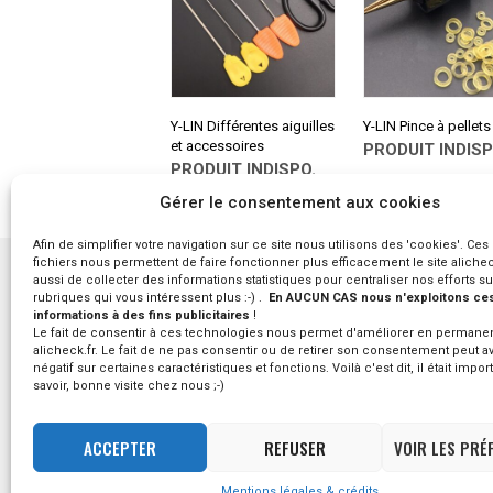
Y-LIN Différentes aiguilles
Y-LIN Pince à pellets
et accessoires
PRODUIT INDISP
PRODUIT INDISPO.
CONSULTER SUR
ALIEXPRESS
CONSULTER SUR
Gérer le consentement aux cookies
ALIEXPRESS
Afin de simplifier votre navigation sur ce site nous utilisons des 'cookies'. Ces 
fichiers nous permettent de faire fonctionner plus efficacement le site aliche
aussi de collecter des informations statistiques pour centraliser nos efforts su
rubriques qui vous intéressent plus :-) .
En AUCUN CAS nous n'exploitons ce
informations à des fins publicitaires
!
Le fait de consentir à ces technologies nous permet d'améliorer en perman
alicheck.fr. Le fait de ne pas consentir ou de retirer son consentement peut av
négatif sur certaines caractéristiques et fonctions. Voilà c'est dit, il était impor
savoir, bonne visite chez nous ;-)
© - 2023 Alicheck / tous droits réservés -
mentions l
ACCEPTER
REFUSER
VOIR LES PRÉ
Mentions légales & crédits