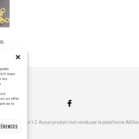
O.
petits
ck.fr mais
r les
s
ence
oir un effet
tant de le
égales
- Version 1.2. Aucun produit n'est vendu par la plateforme AliChe
FÉRENCES