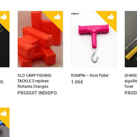
CONSULTER SUR
CONSULTER SUR
CONSU
ALIEXPRESS
ALIEXPRESS
ALIEX
OLD CARP FISHING
ROMPIN – Knot Puller
SHARE
TACKLE 3 repères
aiguill
O.
1.06€
flottants Oranges
foret
CONSULTER SUR
PRODUIT INDISPO.
PROD
ALIEXPRESS
CONSULTER SUR
CONSU
ALIEXPRESS
ALIEX