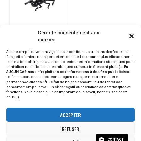
Gérer le consentement aux
WIFREO – 20 Créatures
cookies
libellule 3,4cm
2.00€
Afin de simplifier votre navigation sur ce site nous utilisons des 'cookies'.
Ces petits fichiers nous permettent de faire fonctionner plus efficacement
CONSULTER SUR ALIEXPRESS
le site alicheck.fr mais aussi de collecter des informations statistiques pour
centraliser nos efforts sur les rubriques qui vous intéressent plus :-) .
En
AUCUN CAS nous n'exploitons ces informations à des fins publicitaires
!
Le fait de consentir à ces technologies nous permet d'améliorer en
permanence alicheck.fr. Le fait de ne pas consentir ou de retirer son
consentement peut avoir un effet négatif sur certaines caractéristiques et
fonctions. Voilà c'est dit, il était important de le savoir, bonne visite chez
nous ;-)
ACCEPTER
REFUSER
© - 2023 Alicheck / tous droits réservés -
mentions légales
-
Version 1.2. Aucun produit n'est vendu par la plateforme