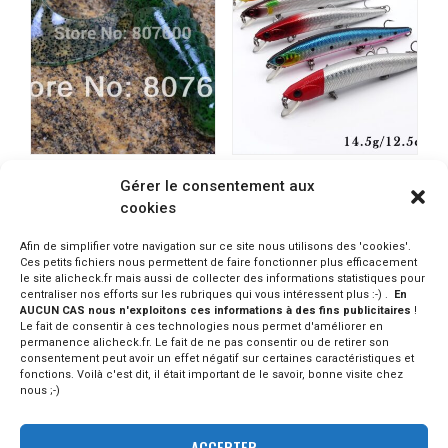
BASSLEGEND lot de 5
PRO FISHING leurre
Gérer le consentement aux
leurres souples type grub
artificiel 12,5cm 14,5gr
cookies
95mm/6,8gr
PRODUIT INDISPO.
PRODUIT INDISPO.
CONSULTER SUR ALIEXPRESS
Afin de simplifier votre navigation sur ce site nous utilisons des 'cookies'.
CONSULTER SUR ALIEXPRESS
Ces petits fichiers nous permettent de faire fonctionner plus efficacement
le site alicheck.fr mais aussi de collecter des informations statistiques pour
centraliser nos efforts sur les rubriques qui vous intéressent plus :-) .
En
AUCUN CAS nous n'exploitons ces informations à des fins publicitaires
!
Le fait de consentir à ces technologies nous permet d'améliorer en
permanence alicheck.fr. Le fait de ne pas consentir ou de retirer son
consentement peut avoir un effet négatif sur certaines caractéristiques et
fonctions. Voilà c'est dit, il était important de le savoir, bonne visite chez
nous ;-)
ACCEPTER