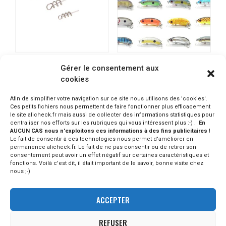
WEIHAI FISHING Attache
WLURE
Gérer le consentement aux
tire bouchon plusieurs
Crankbait/Jerkbait 6,4cm
cookies
tailles
9,4gr descente lente
6.04 - 6.29€
PRODUIT INDISPO.
Afin de simplifier votre navigation sur ce site nous utilisons des 'cookies'.
CONSULTER SUR ALIEXPRESS
CONSULTER SUR ALIEXPRESS
Ces petits fichiers nous permettent de faire fonctionner plus efficacement
le site alicheck.fr mais aussi de collecter des informations statistiques pour
centraliser nos efforts sur les rubriques qui vous intéressent plus :-) .
En
AUCUN CAS nous n'exploitons ces informations à des fins publicitaires
!
Le fait de consentir à ces technologies nous permet d'améliorer en
permanence alicheck.fr. Le fait de ne pas consentir ou de retirer son
consentement peut avoir un effet négatif sur certaines caractéristiques et
fonctions. Voilà c'est dit, il était important de le savoir, bonne visite chez
nous ;-)
ACCEPTER
REFUSER
© - 2023 Alicheck / tous droits réservés -
mentions légales
-