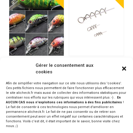
WLURE Crankbait 5,6cm
WEIHAI FISHING Attache
Gérer le consentement aux
7gr différentes couleurs
tire bouchon plusieurs
cookies
tailles
0.45 - 0.46€
6.04 - 6.29€
CONSULTER SUR ALIEXPRESS
Afin de simplifier votre navigation sur ce site nous utilisons des 'cookies'.
CONSULTER SUR ALIEXPRESS
Ces petits fichiers nous permettent de faire fonctionner plus efficacement
le site alicheck.fr mais aussi de collecter des informations statistiques pour
centraliser nos efforts sur les rubriques qui vous intéressent plus :-) .
En
AUCUN CAS nous n'exploitons ces informations à des fins publicitaires
!
Le fait de consentir à ces technologies nous permet d'améliorer en
permanence alicheck.fr. Le fait de ne pas consentir ou de retirer son
consentement peut avoir un effet négatif sur certaines caractéristiques et
fonctions. Voilà c'est dit, il était important de le savoir, bonne visite chez
nous ;-)