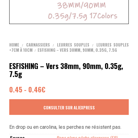
HOME
CARNASSIERS
LEURRES SOUPLES
LEURRES SOUPLES
/
/
/
+7CM À 10CM
ESFISHING – VERS 38MM, 90MM, 0.35G, 7.5G
/
ESFISHING – Vers 38mm, 90mm, 0.35g,
7.5g
0.45 - 0.46€
CONSULTER SUR ALIEXPRESS
En drop ou en carolina, les perches ne résistent pas.
Source
Bons plans pêche aliexpress (FB)