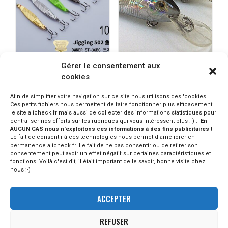
Gérer le consentement aux
YAPADA Jig 10 ou 15 gr
SUNPULSE Crankbait 4cm
cookies
4g lot de 10 pièces
2.20 - 4.08€
PRODUIT INDISPO.
CONSULTER SUR ALIEXPRESS
Afin de simplifier votre navigation sur ce site nous utilisons des 'cookies'.
CONSULTER SUR ALIEXPRESS
Ces petits fichiers nous permettent de faire fonctionner plus efficacement
le site alicheck.fr mais aussi de collecter des informations statistiques pour
centraliser nos efforts sur les rubriques qui vous intéressent plus :-) .
En
AUCUN CAS nous n'exploitons ces informations à des fins publicitaires
!
Le fait de consentir à ces technologies nous permet d'améliorer en
permanence alicheck.fr. Le fait de ne pas consentir ou de retirer son
consentement peut avoir un effet négatif sur certaines caractéristiques et
fonctions. Voilà c'est dit, il était important de le savoir, bonne visite chez
nous ;-)
ACCEPTER
REFUSER
© - 2023 Alicheck / tous droits réservés -
mentions légales
-