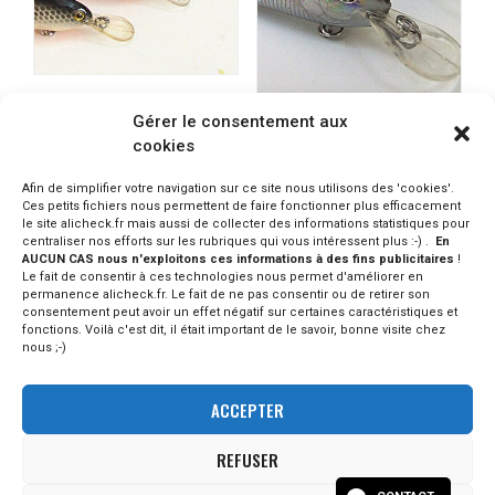
SUNPULSE crankbait 4cm
Gérer le consentement aux
3,5gr lot de 10 pièces
SUNPULSE Crankbait 4cm
cookies
PRODUIT INDISPO.
4g lot de 10 pièces
CONSULTER SUR ALIEXPRESS
PRODUIT INDISPO.
Afin de simplifier votre navigation sur ce site nous utilisons des 'cookies'.
CONSULTER SUR ALIEXPRESS
Ces petits fichiers nous permettent de faire fonctionner plus efficacement
le site alicheck.fr mais aussi de collecter des informations statistiques pour
centraliser nos efforts sur les rubriques qui vous intéressent plus :-) .
En
AUCUN CAS nous n'exploitons ces informations à des fins publicitaires
!
Le fait de consentir à ces technologies nous permet d'améliorer en
permanence alicheck.fr. Le fait de ne pas consentir ou de retirer son
consentement peut avoir un effet négatif sur certaines caractéristiques et
fonctions. Voilà c'est dit, il était important de le savoir, bonne visite chez
nous ;-)
ACCEPTER
REFUSER
© - 2023 Alicheck / tous droits réservés -
mentions légales
-
Version 1.2. Aucun produit n'est vendu par la plateforme