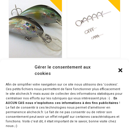
SUNPULSE Crankbait 4cm
WEIHAI FISHING Attache
Gérer le consentement aux
4g lot de 10 pièces
tire bouchon plusieurs
cookies
tailles
PRODUIT INDISPO.
6.04 - 6.29€
CONSULTER SUR ALIEXPRESS
Afin de simplifier votre navigation sur ce site nous utilisons des 'cookies'.
CONSULTER SUR ALIEXPRESS
Ces petits fichiers nous permettent de faire fonctionner plus efficacement
le site alicheck.fr mais aussi de collecter des informations statistiques pour
centraliser nos efforts sur les rubriques qui vous intéressent plus :-) .
En
AUCUN CAS nous n'exploitons ces informations à des fins publicitaires
!
Le fait de consentir à ces technologies nous permet d'améliorer en
permanence alicheck.fr. Le fait de ne pas consentir ou de retirer son
consentement peut avoir un effet négatif sur certaines caractéristiques et
fonctions. Voilà c'est dit, il était important de le savoir, bonne visite chez
nous ;-)