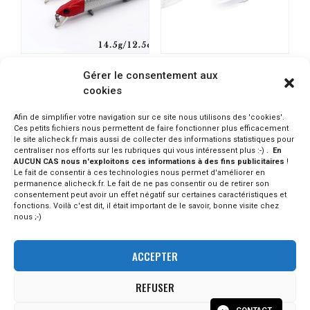
PRO FISHING leurre
TSURINOYA Crankbait
Gérer le consentement aux
artificiel 12,5cm 14,5gr
6cm 16gr plonge entre 2,5
cookies
et 3,2 mètres
PRODUIT INDISPO.
PRODUIT INDISPO.
CONSULTER SUR ALIEXPRESS
Afin de simplifier votre navigation sur ce site nous utilisons des 'cookies'.
CONSULTER SUR ALIEXPRESS
Ces petits fichiers nous permettent de faire fonctionner plus efficacement
le site alicheck.fr mais aussi de collecter des informations statistiques pour
centraliser nos efforts sur les rubriques qui vous intéressent plus :-) .
En
AUCUN CAS nous n'exploitons ces informations à des fins publicitaires
!
Le fait de consentir à ces technologies nous permet d'améliorer en
permanence alicheck.fr. Le fait de ne pas consentir ou de retirer son
consentement peut avoir un effet négatif sur certaines caractéristiques et
fonctions. Voilà c'est dit, il était important de le savoir, bonne visite chez
nous ;-)
ACCEPTER
REFUSER
© - 2023 Alicheck / tous droits réservés -
mentions légales
-
Version 1.2. Aucun produit n'est vendu par la plateforme