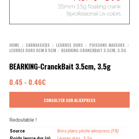
HOME
CARNASSIERS
LEURRES DURS
POISSONS NAGEURS
/
/
/
/
LEURRES DURS 0CM À 5CM
BEARKING-CRANCKBAIT 3.5CM, 3.5G
/
BEARKING-CranckBait 3.5cm, 3.5g
0.45 - 0.46€
CONSULTER SUR ALIEXPRESS
Redoutable !
Source
Bons plans pêche aliexpress (FB)
Poids leurre dur (g)
Leurres durs : 3.5g